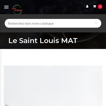

0

Le Saint Louis MAT