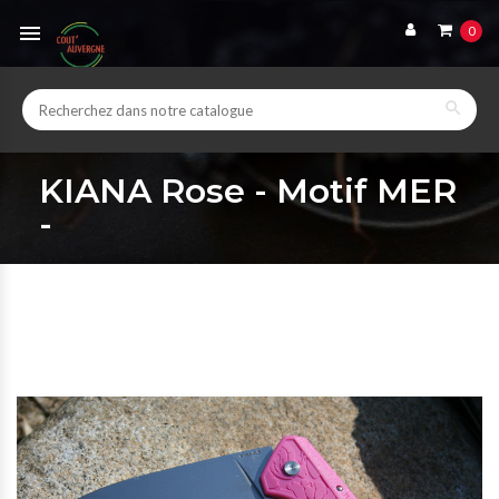

0

KIANA Rose - Motif MER
-